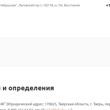
+7
ябрьская", Лиговский пр-т, 10/118, м. Пл. Восстания
ы и определения
” (Юридический адрес: 170025, Тверская область, г. Тверь, пер. 3
ел. 8-800-222-63-92, email:
info@shubu.ru
)