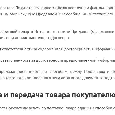
я заказа Покупателем является безоговорочным фактом приня
я на рассылку ему Продавцом смс-сообщений о статусе его
иобретший товар в Интернет-магазине Продавца (оформивший 
ия на условиях настоящего Договора.
сет ответственности за содержание и достоверность информац
ет ответственность за достоверность предоставленной информ
и-продажи дистанционным способом между Продавцом и П
ю кассового или товарного чека либо иного документа, подт
а и передача товара покупател
ает Покупателю услуги по доставке Товара одним из способов 