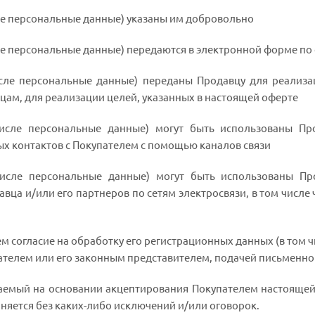
ле персональные данные) указаны им добровольно
ле персональные данные) передаются в электронной форме по 
сле персональные данные) переданы Продавцу для реализац
цам, для реализации целей, указанных в настоящей оферте
исле персональные данные) могут быть использованы Про
х контактов с Покупателем с помощью каналов связи
исле персональные данные) могут быть использованы Пр
ца и/или его партнеров по сетям электросвязи, в том числе ч
м согласие на обработку его регистрационных данных (в том 
ателем или его законным представителем, подачей письменно
чаемый на основании акцептирования Покупателем настояще
няется без каких-либо исключений и/или оговорок.