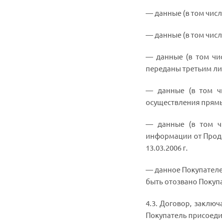
— данные (в том чис
— данные (в том чис
— данные (в том чи
переданы третьим ли
— данные (в том ч
осуществления прямы
— данные (в том ч
информации от Продав
13.03.2006 г.
— данное Покупателе
быть отозвано Покуп
4.3. Договор, заклю
Покупатель присоеди