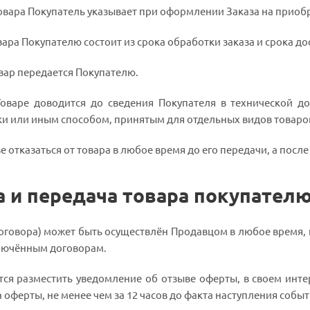
Товара Покупатель указывает при оформлении Заказа на приоб
овара Покупателю состоит из срока обработки заказа и срока до
вар передается Покупателю.
оваре доводится до сведения Покупателя в технической до
и или иным способом, принятым для отдельных видов товаро
е отказаться от товара в любое время до его передачи, а после
а и передача товара покупател
оговора) может быть осуществлён Продавцом в любое время, н
лючённым договорам.
ется разместить уведомление об отзыве оферты, в своем инте
а оферты, не менее чем за 12 часов до факта наступления собы