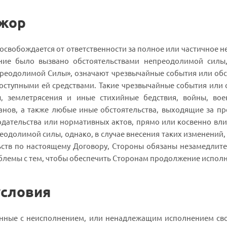
ажор
 освобождается от ответственности за полное или частичное 
ние было вызвано обстоятельствами непреодолимой силы
реодолимой Силы», означают чрезвычайные события или обст
оступными ей средствами. Такие чрезвычайные события или об
, землетрясения и иные стихийные бедствия, войны, вое
анов, а также любые иные обстоятельства, выходящие за п
дательства или нормативных актов, прямо или косвенно вли
еодолимой силы, однако, в случае внесения таких изменений,
ьств по настоящему Договору, Стороны обязаны незамедлит
блемы с тем, чтобы обеспечить Сторонам продолжение испол
условия
занные с неисполнением, или ненадлежащим исполнением св