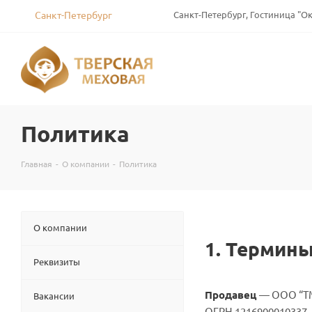
Санкт-Петербург
Санкт-Петербург, Гостиница "Окт
Политика
Главная
-
О компании
-
Политика
О компании
1. Термин
Реквизиты
Продавец
— ООО “ТМК
Вакансии
ОГРН 1216900010337, т