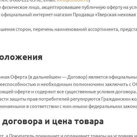
 физическое лицо, акцептировавшее публичную оферту на усл
официальный интернет-магазин Продавца «Тверская меховая 
ашения сторон, перечень наименований ассортимента, предст
положения
ичная Оферта (в дальнейшем — Договор) является официальн
ееспособностью и необходимым полномочием заключить с ОО
оящей оферте и содержит все существенные условия договора.
ласти защиты прав потребителей регулируются Гражданским к
нимаемыми в соответствии с ним иными федеральными закон
договора и цена товара
ет, а Покупатель принимает и оплачивает товары на условиях 